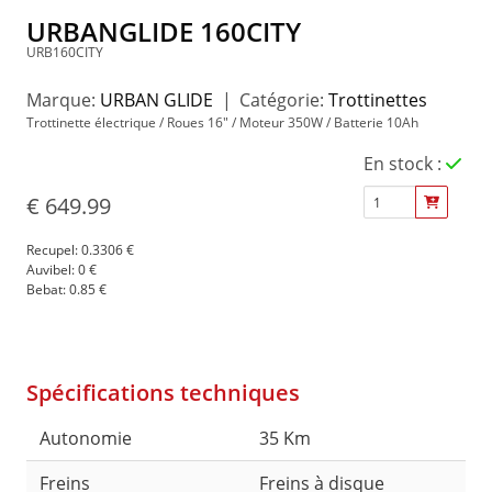
URBANGLIDE 160CITY
URB160CITY
Marque
:
URBAN GLIDE
Catégorie
:
Trottinettes
Trottinette électrique / Roues 16" / Moteur 350W / Batterie 10Ah
En stock
:
€
649.99
Recupel:
0.3306 €
Auvibel:
0 €
Bebat:
0.85 €
Spécifications techniques
Autonomie
35 Km
Freins
Freins à disque