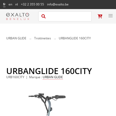
fr
en
nl
+32 2 355 00 55
info@exalto.be
URBAN GLIDE
Trottinettes
URBANGLIDE 160CITY
URBANGLIDE 160CITY
URB160CITY
Marque
:
URBAN GLIDE